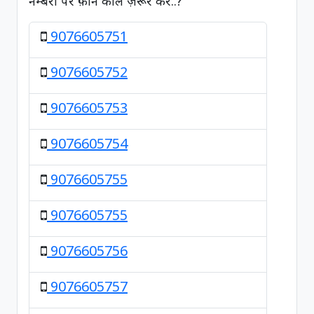
नम्बरों पर फ़ोन कॉल ज़रूर करें..?
9076605751
9076605752
9076605753
9076605754
9076605755
9076605755
9076605756
9076605757