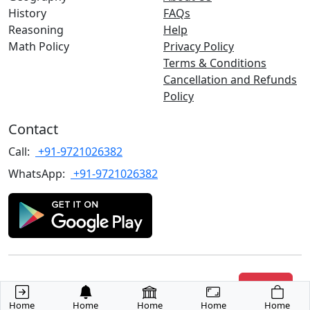
History
FAQs
Reasoning
Help
Math Policy
Privacy Policy
Terms & Conditions
Cancellation and Refunds
Policy
Contact
Call:
+91-9721026382
WhatsApp:
+91-9721026382
Copyrights
©2022 TARGET with Alok
. All rights reserved.
Join Us
Home
Home
Home
Home
Home