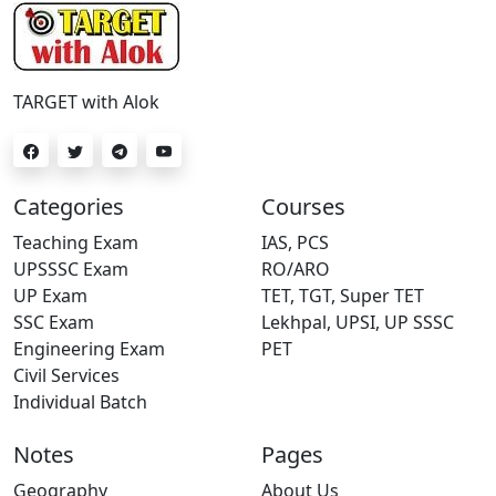
TARGET with Alok
Categories
Courses
Teaching Exam
IAS, PCS
UPSSSC Exam
RO/ARO
UP Exam
TET, TGT, Super TET
SSC Exam
Lekhpal, UPSI, UP SSSC
Engineering Exam
PET
Civil Services
Individual Batch
Notes
Pages
Geography
About Us