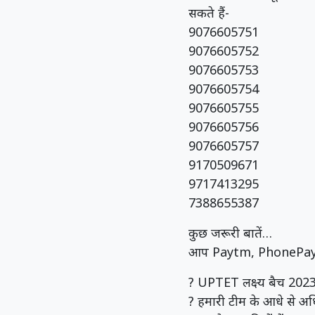
सकते हैं-
9076605751
9076605752
9076605753
9076605754
9076605755
9076605756
9076605757
9170509671
9717413295
7388655387
कुछ जरूरी बातें…
आप Paytm, PhonePay, भीम
? UPTET लक्ष्य 
? हमारी टीम के आधे से अधि