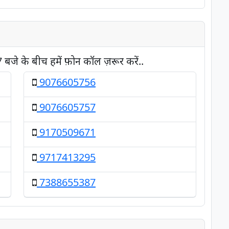
जे के बीच हमें फ़ोन कॉल ज़रूर करें..
9076605756
9076605757
9170509671
9717413295
7388655387