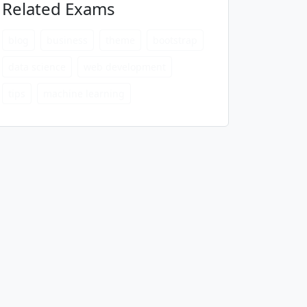
Related Exams
blog
business
theme
bootstrap
data science
web development
tips
machine learning