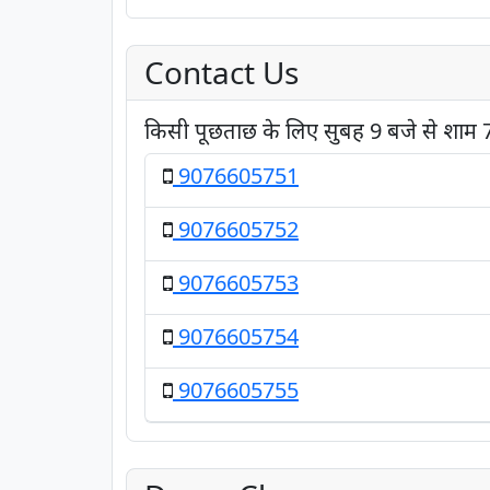
Contact Us
किसी पूछताछ के लिए सुबह 9 बजे से शाम 7 ब
9076605751
9076605752
9076605753
9076605754
9076605755