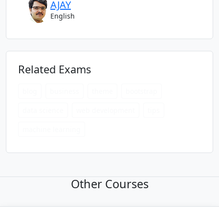
AJAY
English
Related Exams
blog
business
theme
bootstrap
data science
web development
tips
machine learning
Other Courses