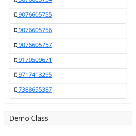
9076605755
9076605756
9076605757
9170509671
9717413295
7388655387
Demo Class