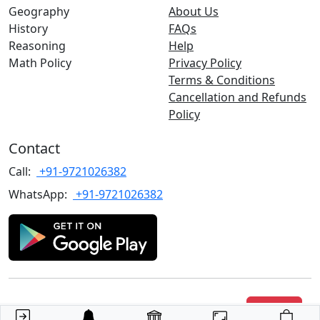
Geography
About Us
History
FAQs
Reasoning
Help
Math Policy
Privacy Policy
Terms & Conditions
Cancellation and Refunds
Policy
Contact
Call:
+91-9721026382
WhatsApp:
+91-9721026382
Copyrights
©2022 TARGET with Alok
. All rights reserved.
Join Us