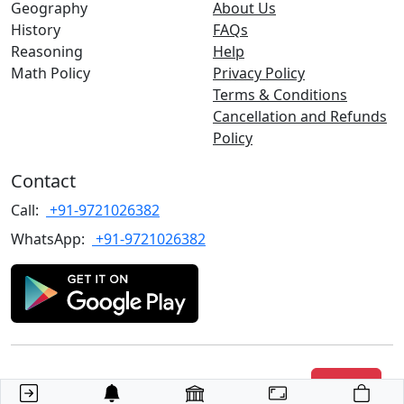
Geography
About Us
History
FAQs
Reasoning
Help
Math Policy
Privacy Policy
Terms & Conditions
Cancellation and Refunds
Policy
Contact
Call:
+91-9721026382
WhatsApp:
+91-9721026382
Copyrights
©2022 TARGET with Alok
. All rights reserved.
Join Us