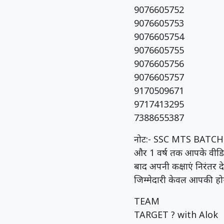
9076605752
9076605753
9076605754
9076605755
9076605756
9076605757
9170509671
9717413295
7388655387
नोट:- SSC MTS BATCH 202
और 1 वर्ष तक आपके वीडियो
बाद अपनी कक्षाएं निरंतर द
जिम्मेदारी केवल आपकी होगी
TEAM
TARGET ? with Alok