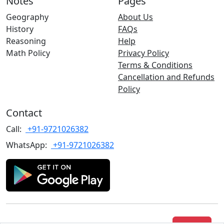
Notes
Pages
Geography
About Us
History
FAQs
Reasoning
Help
Math Policy
Privacy Policy
Terms & Conditions
Cancellation and Refunds
Policy
Contact
Call:
+91-9721026382
WhatsApp:
+91-9721026382