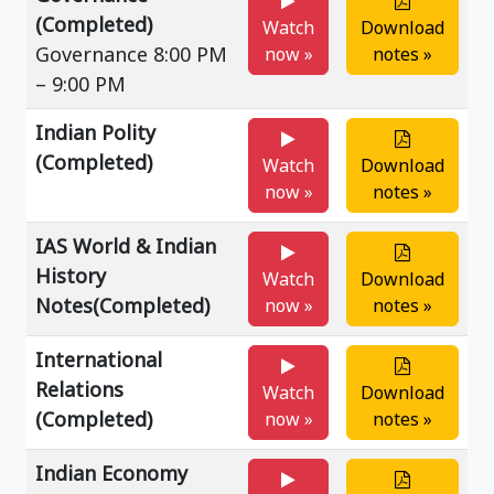
(Completed)
Watch
Download
Governance 8:00 PM
now »
notes »
– 9:00 PM
Indian Polity
(Completed)
Watch
Download
now »
notes »
IAS World & Indian
History
Watch
Download
Notes(Completed)
now »
notes »
International
Relations
Watch
Download
(Completed)
now »
notes »
Indian Economy