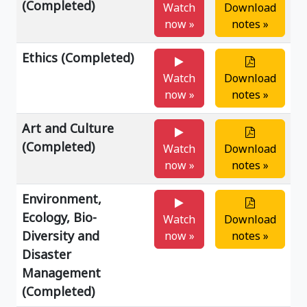
(Completed)
Watch
Download
now »
notes »
Ethics (Completed)
Watch
Download
now »
notes »
Art and Culture
(Completed)
Watch
Download
now »
notes »
Environment,
Ecology, Bio-
Watch
Download
Diversity and
now »
notes »
Disaster
Management
(Completed)