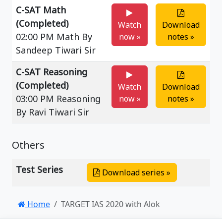
C-SAT Math
(Completed)
Watch
Download
02:00 PM Math By
now »
notes »
Sandeep Tiwari Sir
C-SAT Reasoning
(Completed)
Watch
Download
03:00 PM Reasoning
now »
notes »
By Ravi Tiwari Sir
Others
Test Series
Download series »
Home
TARGET IAS 2020 with Alok