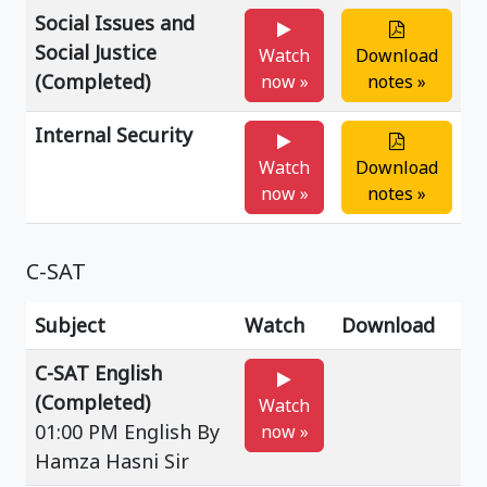
Social Issues and
Social Justice
Watch
Download
(Completed)
now »
notes »
Internal Security
Watch
Download
now »
notes »
C-SAT
Subject
Watch
Download
C-SAT English
(Completed)
Watch
01:00 PM English By
now »
Hamza Hasni Sir