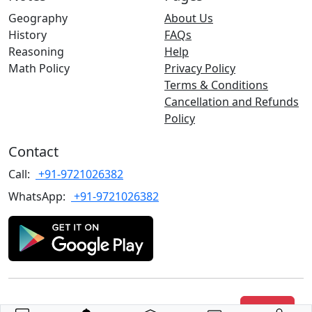
Geography
About Us
History
FAQs
Reasoning
Help
Math Policy
Privacy Policy
Terms & Conditions
Cancellation and Refunds
Policy
Contact
Call:
+91-9721026382
WhatsApp:
+91-9721026382
Join Us
Copyrights
©2022 TARGET with Alok
. All rights reserved.