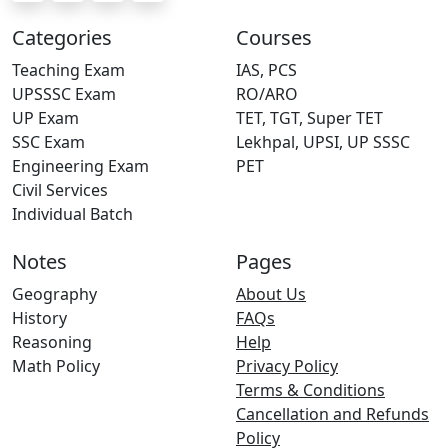
Categories
Courses
Teaching Exam
IAS, PCS
UPSSSC Exam
RO/ARO
UP Exam
TET, TGT, Super TET
SSC Exam
Lekhpal, UPSI, UP SSSC
Engineering Exam
PET
Civil Services
Individual Batch
Notes
Pages
Geography
About Us
History
FAQs
Reasoning
Help
Math Policy
Privacy Policy
Terms & Conditions
Cancellation and Refunds
Policy