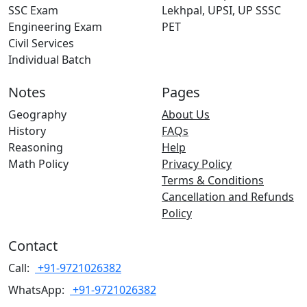
SSC Exam
Lekhpal, UPSI, UP SSSC
Engineering Exam
PET
Civil Services
Individual Batch
Notes
Pages
Geography
About Us
History
FAQs
Reasoning
Help
Math Policy
Privacy Policy
Terms & Conditions
Cancellation and Refunds
Policy
Contact
Call:
+91-9721026382
WhatsApp:
+91-9721026382