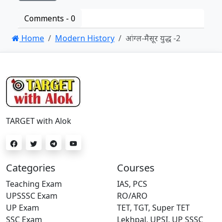
Comments -
0
Home
Modern History
आंग्ल-मैसूर युद्ध -2
TARGET with Alok
Categories
Courses
Teaching Exam
IAS, PCS
UPSSSC Exam
RO/ARO
UP Exam
TET, TGT, Super TET
SSC Exam
Lekhpal, UPSI, UP SSSC