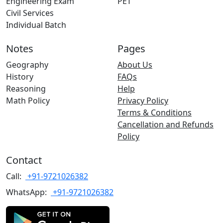
Engineering Exam
PET
Civil Services
Individual Batch
Notes
Pages
Geography
About Us
History
FAQs
Reasoning
Help
Math Policy
Privacy Policy
Terms & Conditions
Cancellation and Refunds
Policy
Contact
Call:
+91-9721026382
WhatsApp:
+91-9721026382