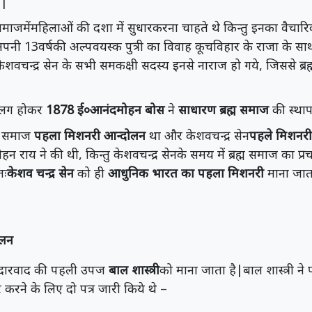
े|
 समाजमेंमहिलाओं की दशा में सुधारकरना चाहते थे किन्तु इनका वैचार
े अपनी 13वर्षकी अल्पवयस्क पुत्री का विवाह कूचविहार के राजा के 
वचन्द्र सेन के सभी समकक्षी सदस्य इनसे नाराज हो गये, जिससे ब्र
लग होकर
1878 ई०आनंदमोहन बोस
ने
साधारण ब्रह्म समाज
की स्था
्म समाज
पहला मिशनरी आन्दोलन
था और केशवचन्द्र सेन
पहले मिशनर
न राय ने की थी, किन्तु केशवचन्द्र सेनके समय में ब्रह्म समाज का प्र
तः
केशव चन्द्र सेन
को ही
आधुनिक भारत का पहला मिशनरी
माना जात
दोलन
त्य उदारवाद की पहली उपज
बाल शास्त्री
को माना जाता है|बाल शास्त्री ने 
ार करने के लिए दो पत्र जारी किये थे –