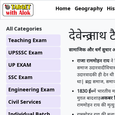
Home
Geography
His
All Categories
देवेन्द्र नाथ
Teaching Exam
सामाजिक और धर्मं सुधार 
UPSSSC Exam
राजा राममोहन राय
ने 
UP EXAM
समाज उदारवादीविचारो
उदारवादकी ही देन थी|
SSC Exam
था| ब्रह्म समाज, समाज
Engineering Exam
1830 ई०
में भारतीय मा
मुग़ल बादशाह
अकबर द्
Civil Services
राममोहन राय की मृत्यु 
Individual Batch
राममोहन राय की मृत्यु 