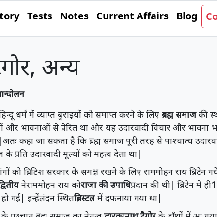
tory
Tests
Notes
Current Affairs
Blog
Co
 टैगोर, अन्य
आन्दोलन
हिन्दू धर्मं में व्याप्त बुराइयों को समाप्त करने के लिए
ब्रह्म समाज
की स्
ं और भावनाओं से प्रेरित था और यह उदारवादी विचार और भावना भारत
अतः कहा जा सकता है कि ब्रह्म समाज पूरी तरह से पाश्चात्य उदारवाद
 के प्रति उदारवादी मूल्यों को महत्व देता था|
ंगों को ब्रिटिश सरकार के समक्ष रखने के लिए राममोहन राय ब्रिटेन गये|ब
वितीय
नेराममोहन राय को
राजा की उपाधि
प्रदान की थी| ब्रिटेन में ही
1
हो गई| इन्हेंलंदन स्थित
ब्रिस्टल
में दफनाया गया था|
के पश्चात् ब्रह्म समाज का नेतृत्व
द्वारकानाथ टैगोर
के हाँथों में आ गय