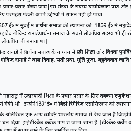
का प्रचार-प्रसार किया जाये|इस संस्था के सदस्य बायबिलका पाठ और ई
िए परमहंस मंडली अपने उद्देश्यों में सफल नही हो पाया|
867 ई०
में
मुंबई
में
प्रार्थना समाज
की स्थापना की|
1869 ई०
में
महादेव
देव गोविन्द रानाडेप्रार्थना समाज के सबसे लोकप्रिय सदस्य भी ही रह
को लोकप्रिय भी बनाया था|
विन्द रानाडे ने प्रार्थना समाज के माध्यम से
स्त्री शिक्षा
और
विधवा पुनर्वि
गोविन्द रानाडे
ने
बाल विवाह, सती प्रथा, मूर्ति पूजा, बहुदेववाद,जाति प
े महाराष्ट्र में उदारवादी शिक्षा के प्रचार-प्रसार के लिए
दक्कन एजुकेश
ुणे
मेंकी थी| इन्होंने
1891ई०
में
विडो रिमैरिज एसोसिएशन
की स्थापन
 के अतिरिक्त एक अन्य व्यक्ति भारतीय समाज में देखे जाते हैं जिन्हों
 बल दिया, इन्हें
डी०के० कर्वे
के नाम से जाना जाता है |
डी०के० कर्वे
ने 
दशा में सुधार लाने के लिए समर्पित कर दिया|