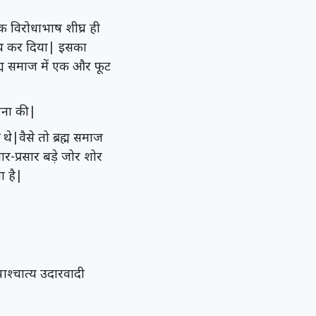
िक विरोधाभाष शीघ्र ही
साथ कर दिया| इसका
ह्म समाज में एक और फूट
पना की|
ी
थे|वैसे तो ब्रह्म समाज
चार-प्रसार बड़े जोर शोर
ा है|
पाश्चात्य उदारवादी