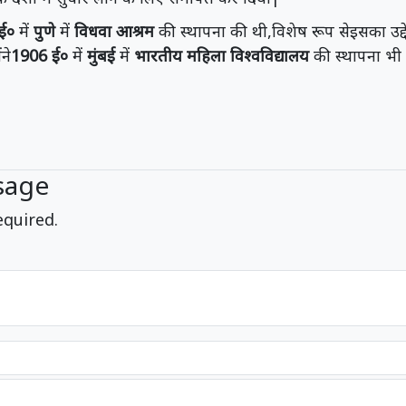
ई०
में
पुणे
में
विधवा आश्रम
की स्थापना की थी,विशेष रूप सेइसका उद्
ने
1906 ई०
में
मुंबई
में
भारतीय महिला विश्वविद्यालय
की स्थापना भी
sage
equired.