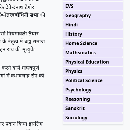
EVS
 देवेन्द्रनाथ टैगोर
ई०
में
तत्त्वबोधिनी सभा
की
Geography
Hindi
 ऐसी नियमावली तैयार
History
ेतृत्व में ब्रह्म समाज
Home Science
ोहन राय की मृत्युके
Mathsmatics
Physical Education
 करने वाले महत्वपूर्ण
Physics
ों में केशवचन्द्र सेन की
Political Science
Psychology
Reasoning
Sanskrit
Sociology
धार प्रदान किया इसलिए