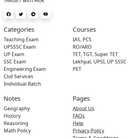
TARGET with Alok
Categories
Courses
Teaching Exam
IAS, PCS
UPSSSC Exam
RO/ARO
UP Exam
TET, TGT, Super TET
SSC Exam
Lekhpal, UPSI, UP SSSC
Engineering Exam
PET
Civil Services
Individual Batch
Notes
Pages
Geography
About Us
History
FAQs
Reasoning
Help
Math Policy
Privacy Policy