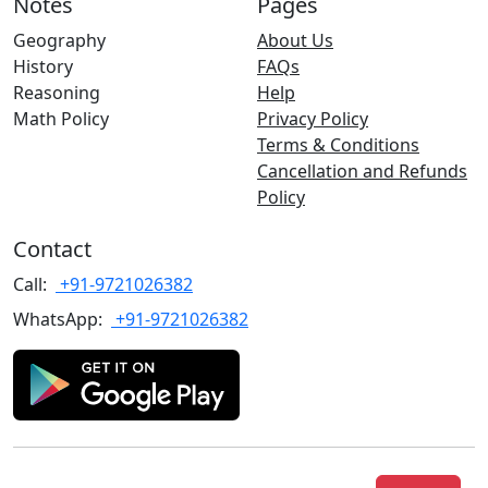
Notes
Pages
Geography
About Us
History
FAQs
Reasoning
Help
Math Policy
Privacy Policy
Terms & Conditions
Cancellation and Refunds
Policy
Contact
Call:
+91-9721026382
WhatsApp:
+91-9721026382