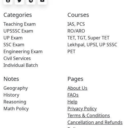
Categories
Courses
Teaching Exam
IAS, PCS
UPSSSC Exam
RO/ARO
UP Exam
TET, TGT, Super TET
SSC Exam
Lekhpal, UPSI, UP SSSC
Engineering Exam
PET
Civil Services
Individual Batch
Notes
Pages
Geography
About Us
History
FAQs
Reasoning
Help
Math Policy
Privacy Policy
Terms & Conditions
Cancellation and Refunds