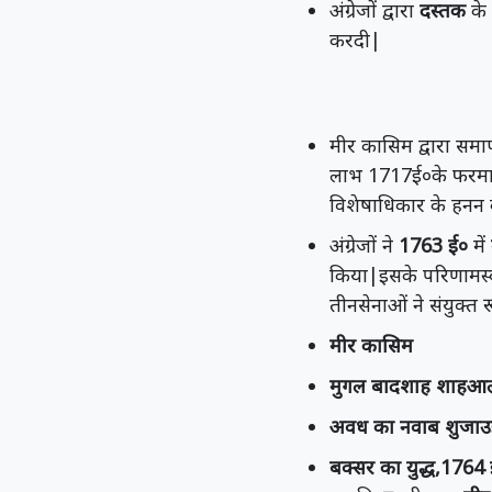
अंग्रेजों द्वारा
दस्तक
के 
करदी|
मीर कासिम द्वारा सम
लाभ 1717ई०के फरमान द्
विशेषाधिकार के हनन क
अंग्रेजों ने
1763 ई०
में
किया|इसके परिणामस्वर
तीनसेनाओं ने संयुक्त
मीर कासिम
मुगल बादशाह शाहआल
अवध का नवाब शुजाउद्
बक्सर का युद्ध,1764