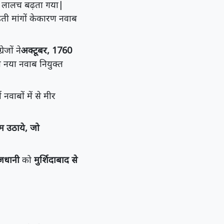
 का लालच बढ़ता गया|
ती मांगों केकारण नवाब
जों ने
अक्टूबर, 1760
 नया नवाब नियुक्त
वाबों में से मीर
दम उठाये, जो
जधानी
को
मुर्शिदाबाद से