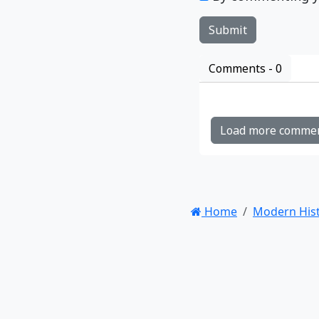
Comments -
0
Load more comme
Home
Modern His