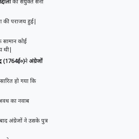
्दौला
की संयुक्त सेना
सेना की पराजय हुई|
ध के सामान कोई
जय थी|
्ध (1764ई०)
ने
अंग्रेजों
्रसारित हो गया कि
र अवध का नवाब
ाद अंग्रेजों ने उसके पुत्र