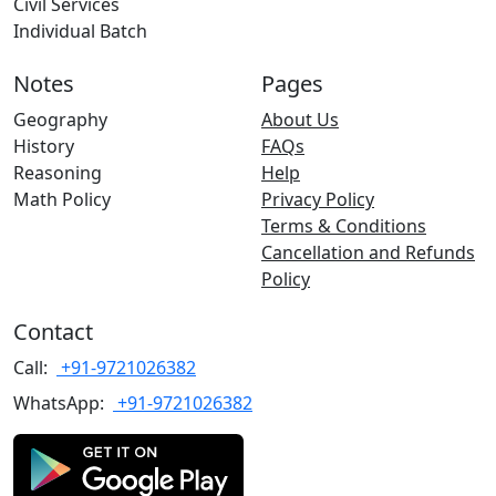
Civil Services
Individual Batch
Notes
Pages
Geography
About Us
History
FAQs
Reasoning
Help
Math Policy
Privacy Policy
Terms & Conditions
Cancellation and Refunds
Policy
Contact
Call:
+91-9721026382
WhatsApp:
+91-9721026382