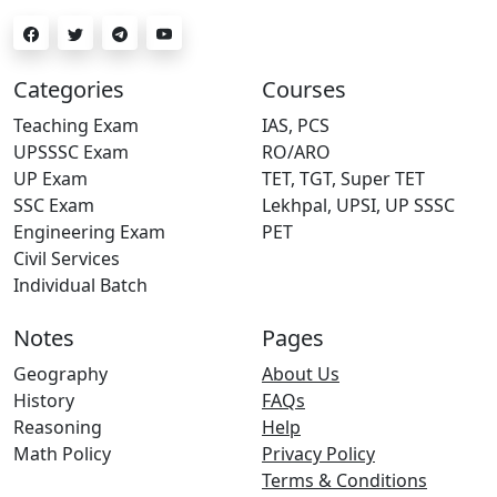
Categories
Courses
Teaching Exam
IAS, PCS
UPSSSC Exam
RO/ARO
UP Exam
TET, TGT, Super TET
SSC Exam
Lekhpal, UPSI, UP SSSC
Engineering Exam
PET
Civil Services
Individual Batch
Notes
Pages
Geography
About Us
History
FAQs
Reasoning
Help
Math Policy
Privacy Policy
Terms & Conditions