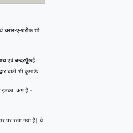
र्थ
चरार-ए-शरीफ
भी
रनाथ
एवं
बन्दरपूँछ
हैं |
द्वार
घाटी भी कुमाऊँ
र इनका क्रम है –
ार पर रखा गया है| ये