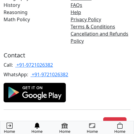
History
FAQs
Reasoning
Help
Math Policy
Privacy Policy
Terms & Conditions
Cancellation and Refunds
Policy
Contact
Call:
+91-9721026382
WhatsApp:
+91-9721026382
Copyrights
©2022 TARGET with Alok
. All rights reserved.
Join Us
Home
Home
Home
Home
Home